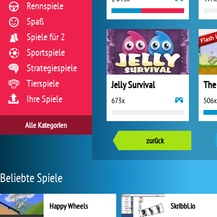
Rennspiele
Spaß
Spiele für 2
Sportspiele
Strategiespiele
Tierspiele
Jelly Survival
The
Ihre Spiele
673x
506x
Alle Kategorien
zurück
Beliebte Spiele
Happy Wheels
Skribbl.io