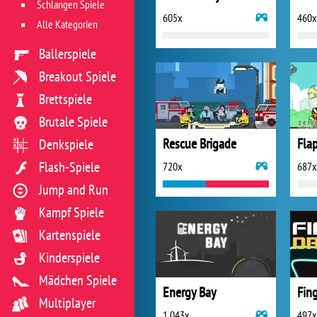
Schlangen Spiele
605x
460x
Alle Kategorien
Ballerspiele
Breakout Spiele
Brettspiele
Brutale Spiele
Rescue Brigade
Denkspiele
Flash-Spiele
720x
687x
Jump and Run
Kampf Spiele
Kartenspiele
Kinderspiele
Mädchen Spiele
Energy Bay
Fin
Multiplayer
1 043x
497x