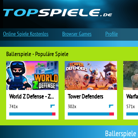
Online Spiele Kostenlos
Browser Games
Profile
Ballerspiele - Populäre Spiele
World Z Defense - Zombie Defense
Tower Defenders
741x
302x
571x
Ballerspiele