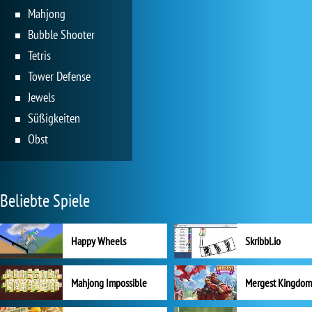
Mahjong
Bubble Shooter
Tetris
Tower Defense
Jewels
Süßigkeiten
Obst
Beliebte Spiele
Happy Wheels
Skribbl.io
Mahjong Impossible