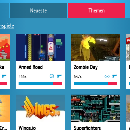
Neueste
Themen
erspiele
ka
Armed Road
Zombie Day
566x
637x
Army Commander Craft
Wings.io
Superfighters