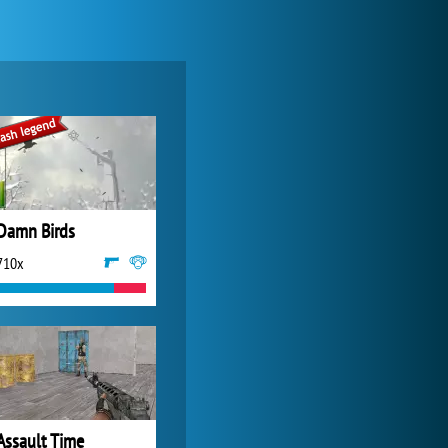
World of Tanks
24 283x
Damn Birds
710x
Zoo 2: Animal Park
3 849x
Assault Time