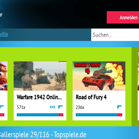
Anmelden
ofile
Warfare 1942 Online Shooter
Road of Fury 4
571x
236x
allerspiele 29/116 - Topspiele.de