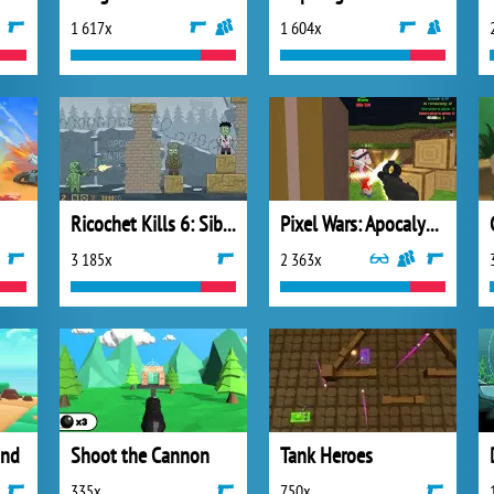
1 617x
1 604x
Ricochet Kills 6: Siberia
Pixel Wars: Apocalypse Zombie
3 185x
2 363x
and
Shoot the Cannon
Tank Heroes
335x
750x