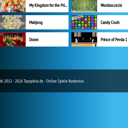
My Kingdom for the Princess Vollversion
Wordsoccer.io
Mahjong
Candy Crush
Doom
Prince of Persia 1
© 2012 - 2026 Topspiele.de - Online Spiele Kostenlos