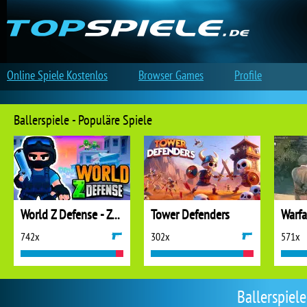
Online Spiele Kostenlos
Browser Games
Profile
Ballerspiele - Populäre Spiele
World Z Defense - Zombie Defense
Tower Defenders
742x
302x
571x
Ballerspiele