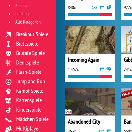
Kanone
840x
977x
Luftkampf
Alle Kategorien
Breakout Spiele
Brettspiele
Brutale Spiele
Incoming Again
Gib
Denkspiele
1 457x
741x
Flash-Spiele
Jump and Run
Kampf Spiele
Kartenspiele
Kinderspiele
Mädchen Spiele
Abandoned City
Ban
Multiplayer
463x
650x