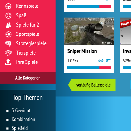
Rennspiele
Spaß
Spiele für 2
Sportspiele
Strategiespiele
Sniper Mission
Inv
Tierspiele
1 035x
529x
Ihre Spiele
Alle Kategorien
vorläufig Ballerspiele
Top Themen
3 Gewinnt
Kombination
Spielfeld