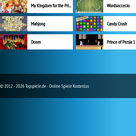
My Kingdom for the Princess Vollversion
Wordsoccer.io
Mahjong
Candy Crush
Doom
Prince of Persia 1
© 2012 - 2026 Topspiele.de - Online Spiele Kostenlos