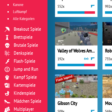
Kanone
552x
992x
Luftkampf
Alle Kategorien
Breakout Spiele
Brettspiele
Brutale Spiele
Valley of Wolves Ambush
Robo
Denkspiele
192x
735x
Flash-Spiele
Jump and Run
Kampf Spiele
Kartenspiele
Kinderspiele
Mädchen Spiele
Gibson City
Mou
Multiplayer
509x
569x