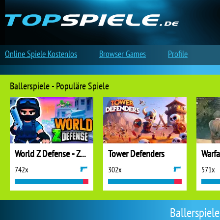
Online Spiele Kostenlos
Browser Games
Profile
Ballerspiele - Populäre Spiele
World Z Defense - Zombie Defense
Tower Defenders
742x
302x
571x
Ballerspiele