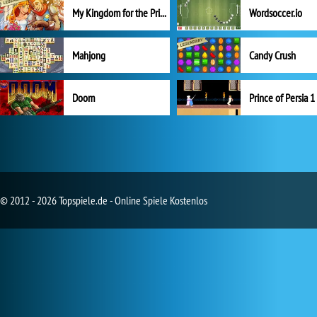
My Kingdom for the Princess Vollversion
Wordsoccer.io
Mahjong
Candy Crush
Doom
Prince of Persia 1
© 2012 - 2026 Topspiele.de - Online Spiele Kostenlos