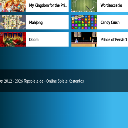
My Kingdom for the Princess Vollversion
Wordsoccer.io
Mahjong
Candy Crush
Doom
Prince of Persia 1
© 2012 - 2026 Topspiele.de - Online Spiele Kostenlos