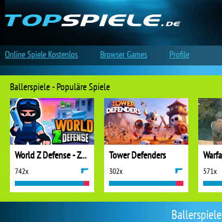
Online Spiele Kostenlos
Browser Games
Profile
Ballerspiele - Populäre Spiele
World Z Defense - Zombie Defense
Tower Defenders
742x
302x
571x
Ballerspiele