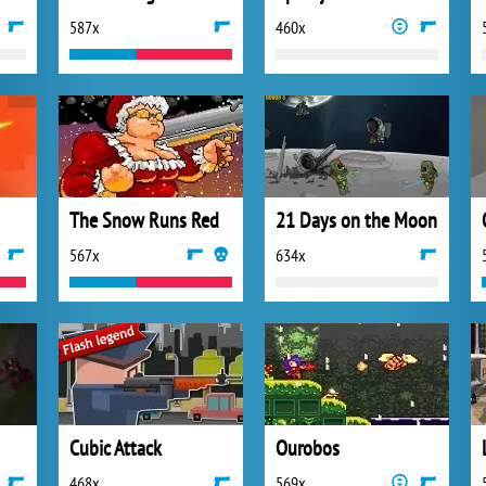
587x
460x
The Snow Runs Red
21 Days on the Moon
567x
634x
Cubic Attack
Ourobos
468x
569x