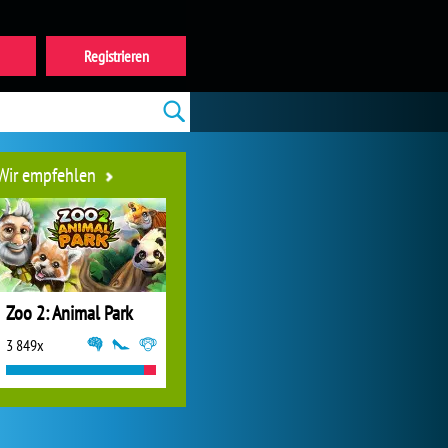
Registrieren
Wir empfehlen
Zoo 2: Animal Park
3 849x