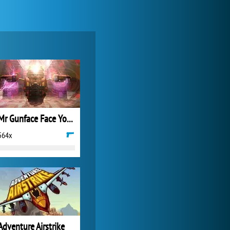
My Free Zoo
9 357x
Mr Gunface Face Your Doom
564x
World of Tanks
24 284x
Adventure Airstrike