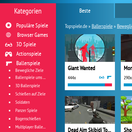
Kategorien
Beste
Populäre Spiele
Topspiele.de »
Ballerspiele
»
Bewegli
Browser Games
3D Spiele
Actionspiele
Ballerspiele
Giant Wanted
Bewegliche Ziele
Ballerspiele ums Überleben
444x
290x
3D Ballerspiele
Schießen auf Ziele
Soldaten
Panzer Spiele
Bogenschießen
Multiplayer Ballerspiele
Dead Aim Skibidi Toilets Attack
Sho