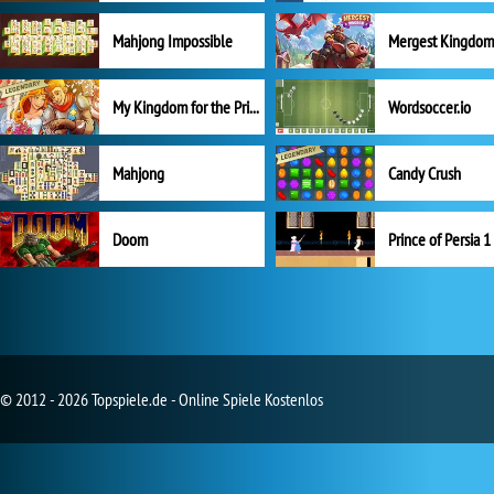
Mahjong Impossible
My Kingdom for the Princess Vollversion
Wordsoccer.io
Mahjong
Candy Crush
Doom
Prince of Persia 1
© 2012 - 2026 Topspiele.de - Online Spiele Kostenlos