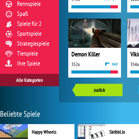
Rennspiele
Spaß
Spiele für 2
Sportspiele
Strategiespiele
Tierspiele
Demon Killer
Ihre Spiele
352x
354x
Alle Kategorien
zurück
Beliebte Spiele
Happy Wheels
Skribbl.io