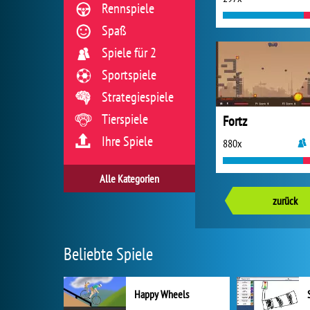
Rennspiele
Spaß
Spiele für 2
Sportspiele
Strategiespiele
Tierspiele
Fortz
Ihre Spiele
880x
Alle Kategorien
zurück
Beliebte Spiele
Happy Wheels