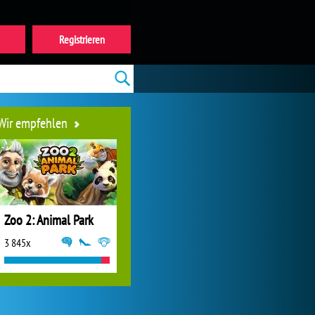
Registrieren
Wir empfehlen
Zoo 2: Animal Park
3 845x