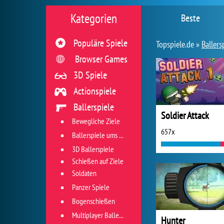
Kategorien
Beste
Populäre Spiele
Topspiele.de »
Ballers
Browser Games
3D Spiele
Actionspiele
Ballerspiele
Soldier Attack
Bewegliche Ziele
657x
Ballerspiele ums Überleben
3D Ballerspiele
Schießen auf Ziele
Soldaten
Panzer Spiele
Bogenschießen
Multiplayer Ballerspiele
Hunter