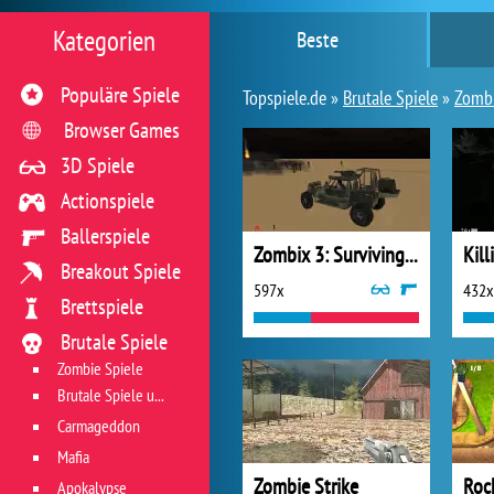
Kategorien
Beste
Populäre Spiele
Topspiele.de »
Brutale Spiele
»
Zombi
Browser Games
3D Spiele
Actionspiele
Ballerspiele
Zombix 3: Surviving the Desert
Kil
Breakout Spiele
597x
432x
Brettspiele
Brutale Spiele
Zombie Spiele
Brutale Spiele ums Überleben
Carmageddon
Mafia
Zombie Strike
Roc
Apokalypse