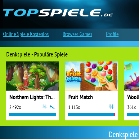
Online Spiele Kostenlos
Browser Games
Profile
Denkspiele - Populäre Spiele
Northern Lights: The Secret of the Forest
Fruit Match
2 492x
1 113x
361x
Denkspiele 