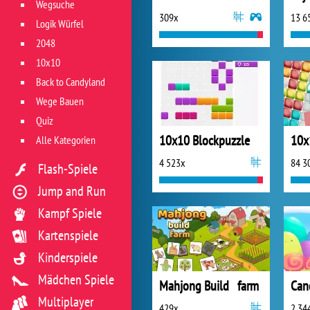
Wegsuche
309x
13 6
Logik Würfel
2048
10x10
Back to Candyland
Wege Bauen
Quiz
10x10 Blockpuzzle
10x
Alle Kategorien
4 523x
84 3
Flash-Spiele
Jump and Run
Kampf Spiele
Kartenspiele
Kinderspiele
Mädchen Spiele
Mahjong Build farm
Can
Multiplayer
429x
2 34