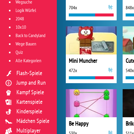
Wegsuche
704x
848x
Logik Würfel
2048
10x10
Back to Candyland
Wege Bauen
Quiz
Mini Muncher
Cut
Alle Kategorien
472x
540x
Flash-Spiele
Jump and Run
Kampf Spiele
Kartenspiele
Kinderspiele
Mädchen Spiele
Be Happy
Brik
Multiplayer
530x
511x