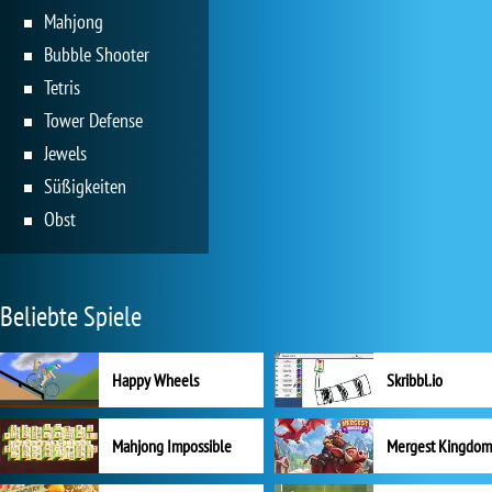
Mahjong
Bubble Shooter
Tetris
Tower Defense
Jewels
Süßigkeiten
Obst
Beliebte Spiele
Happy Wheels
Skribbl.io
Mahjong Impossible