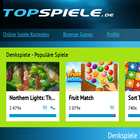
Online Spiele Kostenlos
Browser Games
Profile
Denkspiele - Populäre Spiele
Northern Lights: The Secret of the Forest
Fruit Match
Sort 
2 479x
1 079x
740x
Denkspiele 