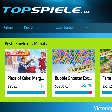
Online Spiele Kostenlos
Browser Games
Profile
Beste Spiele des Monats
Piece of Cake: Merge and Bake
Bubble Shooter Extreme
1 908x
668 039x
131 5
Victorlq