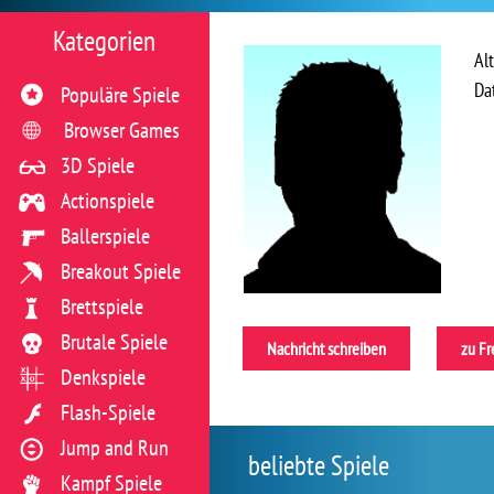
Kategorien
Alt
Da
Populäre Spiele
Browser Games
3D Spiele
Actionspiele
Ballerspiele
Breakout Spiele
Brettspiele
Brutale Spiele
Nachricht schreiben
zu F
Denkspiele
Flash-Spiele
Jump and Run
beliebte Spiele
Kampf Spiele