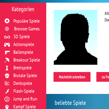
Kategorien
Alt
Da
Populäre Spiele
Browser Games
3D Spiele
Actionspiele
Ballerspiele
Breakout Spiele
Brettspiele
Brutale Spiele
Nachricht schreiben
zu F
Denkspiele
Flash-Spiele
Jump and Run
beliebte Spiele
Kampf Spiele