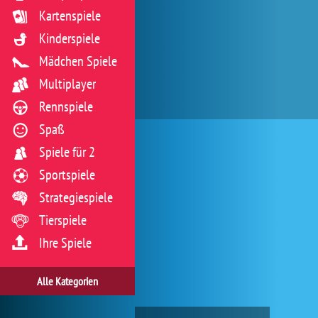
Kartenspiele
Kinderspiele
Mädchen Spiele
Multiplayer
Rennspiele
Spaß
Spiele für 2
Sportspiele
Strategiespiele
Tierspiele
Ihre Spiele
Alle Kategorien