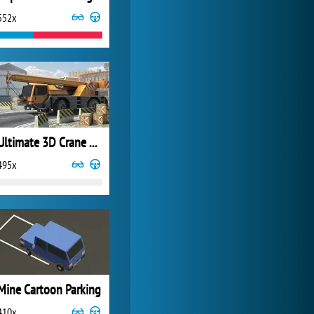
552x
World of Tanks
24 281x
Ultimate 3D Crane Simulator
495x
Mine Cartoon Parking
410x