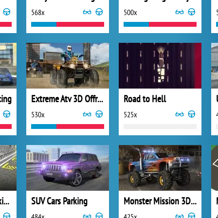
568x
500x
cing
Extreme Atv 3D Offroad Race
Road to Hell
530x
525x
Luxury 3D Car Parking
SUV Cars Parking
Monster Mission 3D Parking
484x
425x