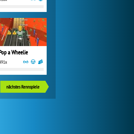
Pop a Wheelie
491x
nächstes Rennspiele