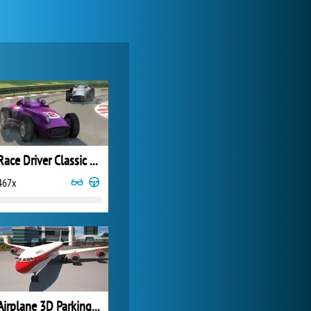
Forge of Empires
20 588x
Race Driver Classic Stars
467x
My Free Zoo
9 355x
Airplane 3D Parking Simulator