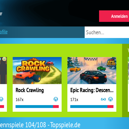
Anmelden
ofile
Rock Crawling
Epic Racing: Descent on Cars
167x
171x
ennspiele 104/108 - Topspiele.de