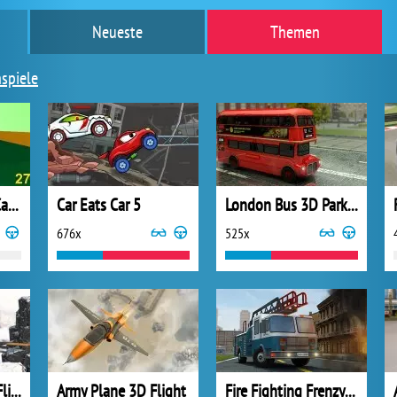
Neueste
Themen
spiele
The Track is Your Canvas
Car Eats Car 5
London Bus 3D Parking
676x
525x
Snowy Mountain Flight Stunts
Army Plane 3D Flight
Fire Fighting Frenzy Parking