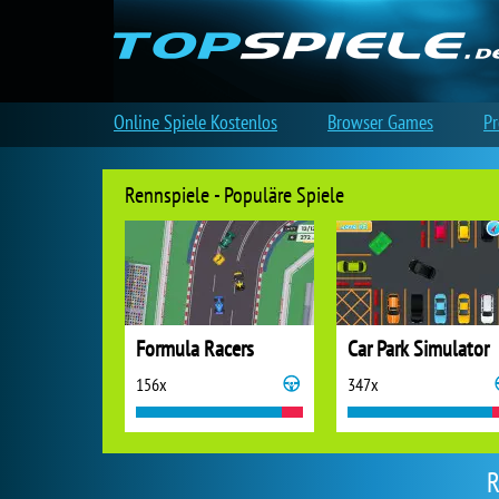
Online Spiele Kostenlos
Browser Games
Pr
Rennspiele - Populäre Spiele
Formula Racers
Car Park Simulator
156x
347x
R