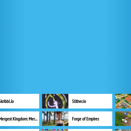
Skribbl.io
Slither.io
Mergest Kingdom: Merge Puzzle
Forge of Empires