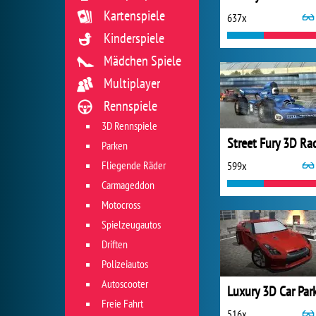
Kartenspiele
637x
Kinderspiele
Mädchen Spiele
Multiplayer
Rennspiele
3D Rennspiele
Street Fury 3D Ra
Parken
Fliegende Räder
599x
Carmageddon
Motocross
Spielzeugautos
Driften
Polizeiautos
Autoscooter
Freie Fahrt
516x