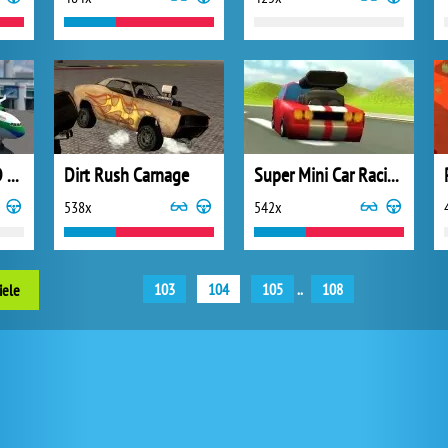
Modern Aircarft 3D Parking
Dirt Rush Carnage
Super Mini Car Racing
538x
542x
103
104
105
..
108
iele