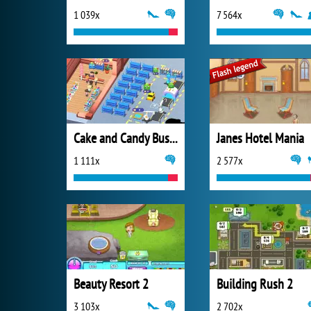
1 039x
7 564x
Cake and Candy Business Tycoon
Janes Hotel Mania
1 111x
2 577x
Beauty Resort 2
Building Rush 2
3 103x
2 702x