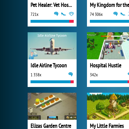
Pet Healer: Vet Hospital
721x
74 306x
Idle Airline Tycoon
Hospital Hustle
1 358x
342x
Elizas Garden Centre
My Little Farmies