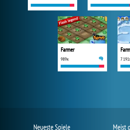
Farmer
Farm
989x
7 191
Neueste Spiele
Meist 