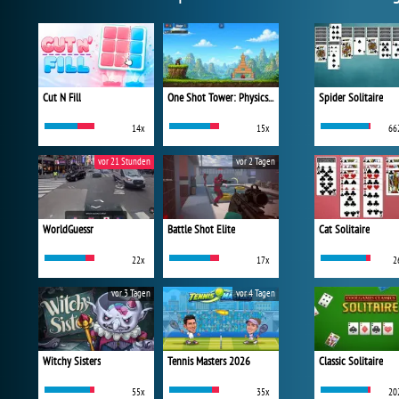
Cut N Fill
One Shot Tower: Physics Destroyer
Spider Solitaire
14x
15x
66
vor 21 Stunden
vor 2 Tagen
WorldGuessr
Battle Shot Elite
Cat Solitaire
22x
17x
2
vor 3 Tagen
vor 4 Tagen
Witchy Sisters
Tennis Masters 2026
Classic Solitaire
55x
35x
20