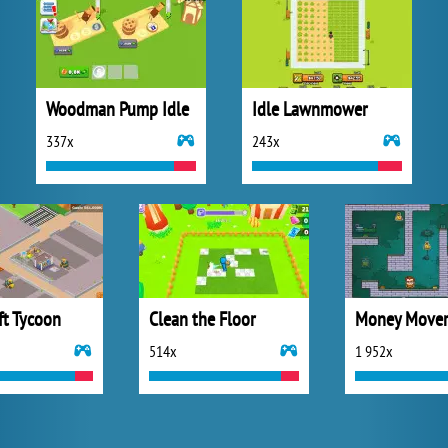
Woodman Pump Idle
Idle Lawnmower
337x
243x
ft Tycoon
Clean the Floor
Money Mover
514x
1 952x