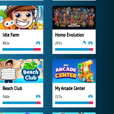
Idle Farm
Homo Evolution
882x
297x
Beach Club
My Arcade Center
366x
227x