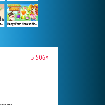
Lumber Factory Simulator
Happy Farm Harvest Blast
5 506×
sesorten.