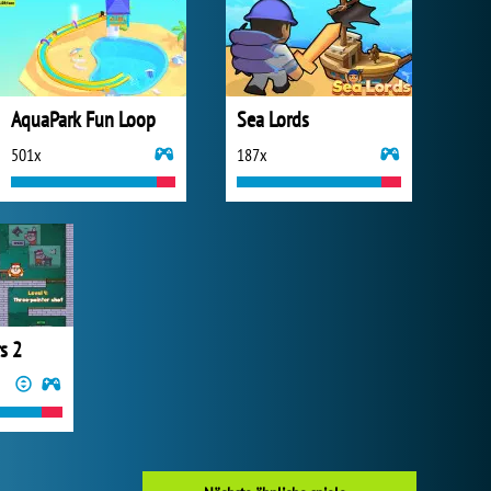
AquaPark Fun Loop
Sea Lords
501x
187x
s 2