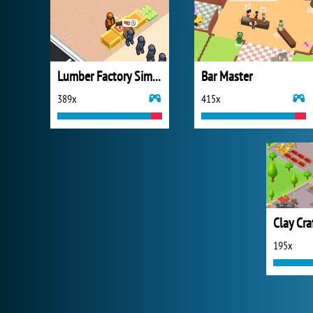
Lumber Factory Simulator
Bar Master
389x
415x
Clay Cra
195x