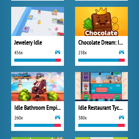
Jewelery Idle
Chocolate Dream: Idle Factory
456x
238x
Idle Bathroom Empire Tycoon
Idle Restaurant Tycoon
260x
380x