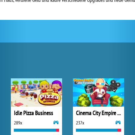
Idle Pizza Business
Cinema City Empire Idle Tycoon
289x
237x