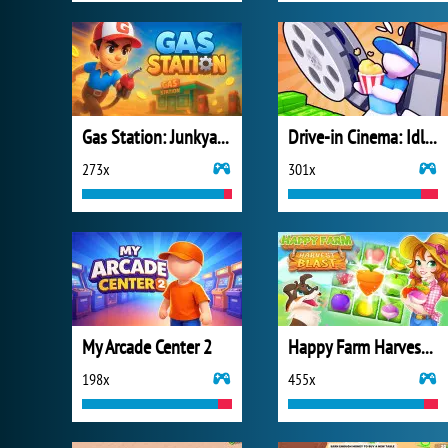
Gas Station: Junkyard Tycoon
Drive-in Cinema: Idle Game
273x
301x
My Arcade Center 2
Happy Farm Harvest Blast
198x
455x