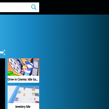
Drive-in Cinema: Idle Game
Jewelery Idle