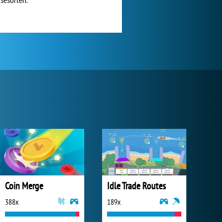
Coin Merge
Idle Trade Routes
388x
189x