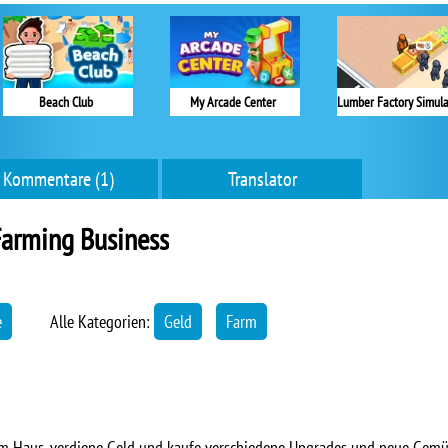
Beach Club
My Arcade Center
Kommentare (1)
Translator
Farming Business
e
Alle Kategorien:
Geld
Farm
m Haus, verdiene Geld und kaufe verschiedene Upgrades und neue Gemü