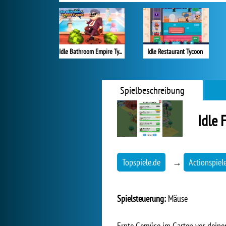
Idle Bathroom Empire Tycoon
Idle Restaurant Tycoon
Spielbeschreibung
Idle 
Topspiele.de
→
Actionspiel
Spielsteuerung:
Mäuse
Ernte Gemüse im Garten vor deine