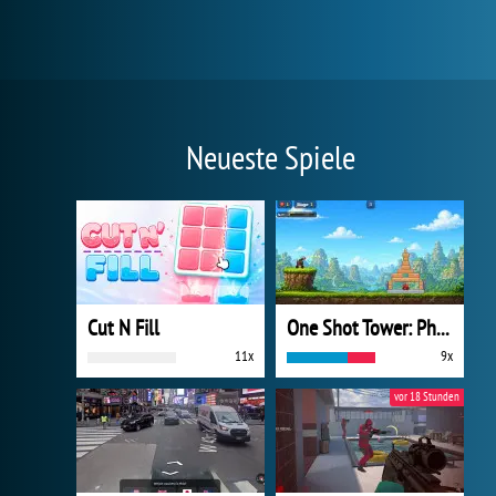
Neueste Spiele
Cut N Fill
One Shot Tower: Physics Destroyer
11x
9x
vor 18 Stunden