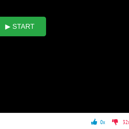
▶ START
0x
32