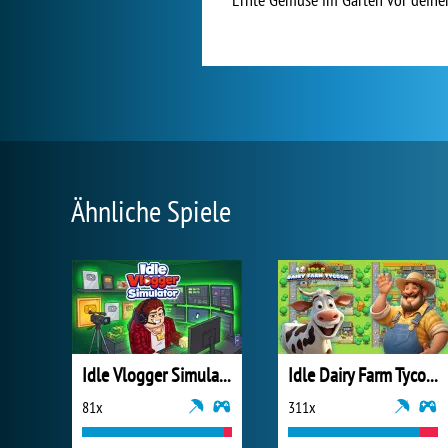
Ähnliche Spiele
Idle Vlogger Simulator
Idle Dairy Farm Tycoon
81x
311x