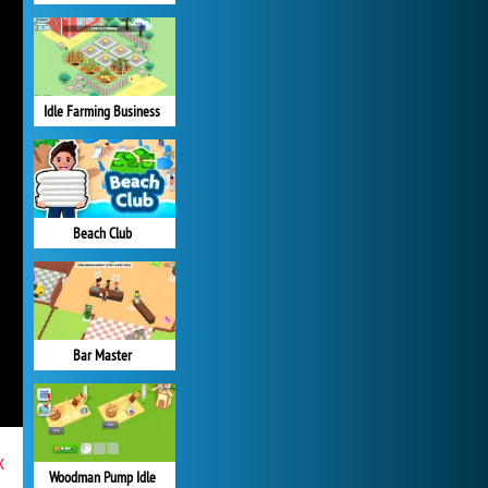
Idle Farming Business
Beach Club
Bar Master
x
Woodman Pump Idle