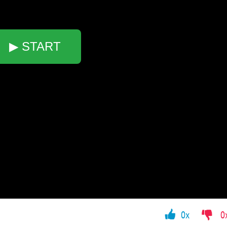
▶ START
0x
0