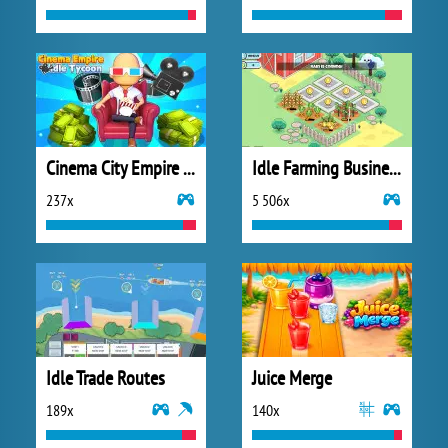
Cinema City Empire Idle Tycoon
Idle Farming Business
237x
5 506x
Idle Trade Routes
Juice Merge
189x
140x