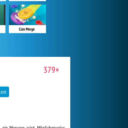
Coin Merge
379×
rant
n ein Manager wird. Möglicherweise