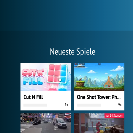
Neueste Spiele
Cut N Fill
One Shot Tower: Physics Destroyer
9x
9x
vor 14 Stunden