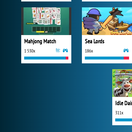
Mahjong Match
Sea Lords
1 530x
186x
311x