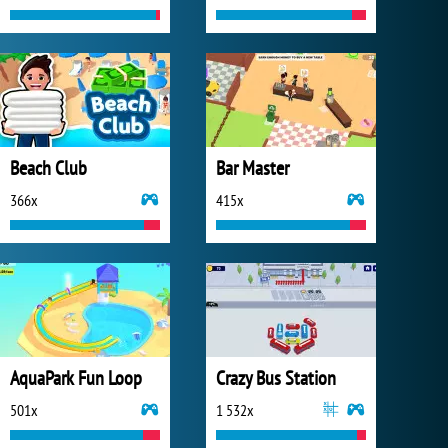
Beach Club
Bar Master
366x
415x
AquaPark Fun Loop
Crazy Bus Station
501x
1 532x