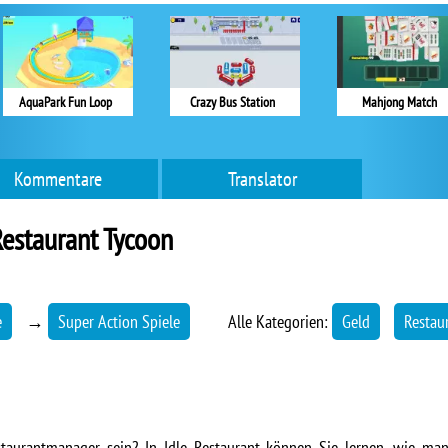
AquaPark Fun Loop
Crazy Bus Station
Mahjong Match
Kommentare
Translator
Restaurant Tycoon
e
→
Super Action Spiele
Alle Kategorien:
Geld
Restau
staurantmanager sein? In Idle Restaurant können Sie lernen, wie ma