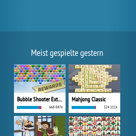
Meist gespielte gestern
Bubble Shooter Extreme
Mahjong Classic
668 047x
324 111x