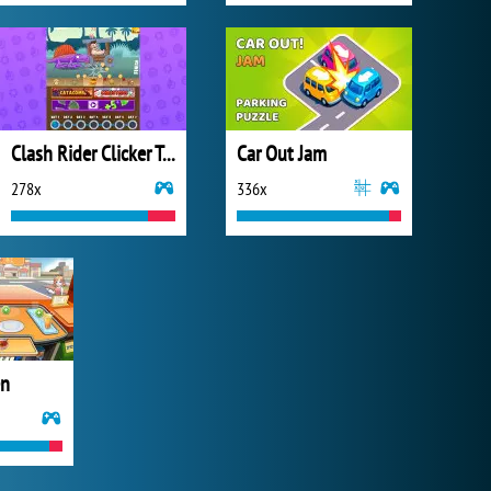
Clash Rider Clicker Tycoon
Car Out Jam
278x
336x
en