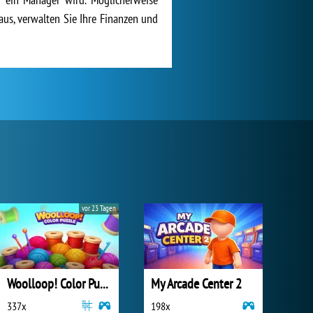
 aus, verwalten Sie Ihre Finanzen und
vor 23 Tagen
Woolloop! Color Puzzle
My Arcade Center 2
337x
198x