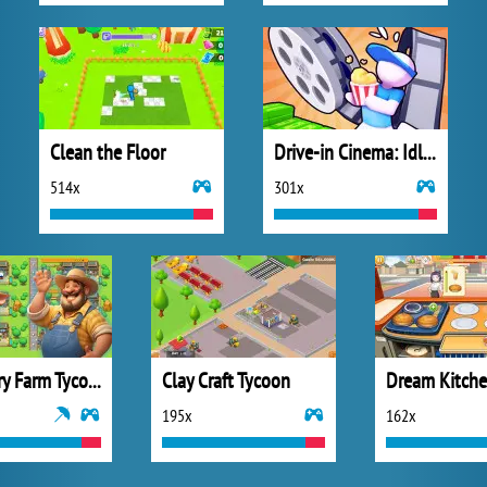
Clean the Floor
Drive-in Cinema: Idle Game
514x
301x
Idle Dairy Farm Tycoon
Clay Craft Tycoon
Dream Kitch
195x
162x