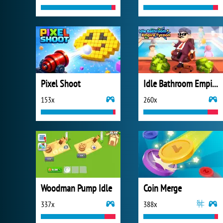
Pixel Shoot
Idle Bathroom Empire Tycoon
153x
260x
Woodman Pump Idle
Coin Merge
337x
388x