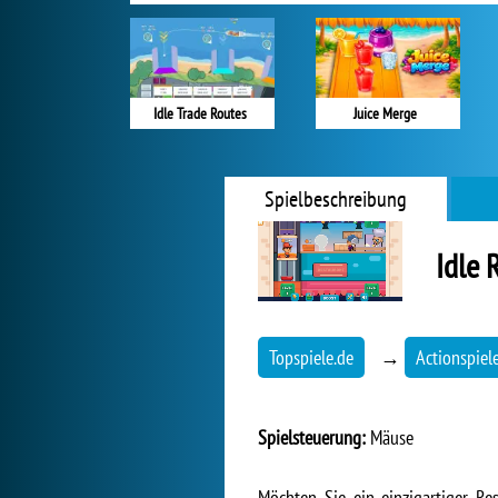
Idle Trade Routes
Juice Merge
Spielbeschreibung
Idle 
Topspiele.de
→
Actionspiel
Spielsteuerung:
Mäuse
Möchten Sie ein einzigartiger Re