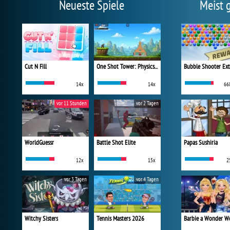
Neueste Spiele
Meist 
Cut N Fill
One Shot Tower: Physics Destroyer
Bubble Shooter Ex
14x
14x
66
vor 11 Stunden
vor 2 Tagen
WorldGuessr
Battle Shot Elite
Papas Sushiria
12x
15x
2
vor 3 Tagen
vor 4 Tagen
Witchy Sisters
Tennis Masters 2026