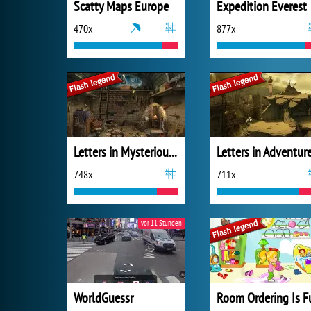
Scatty Maps Europe
Expedition Everest
470x
877x
Letters in Mysterious Treasure
748x
711x
vor 11 Stunden
WorldGuessr
Room Ordering Is F