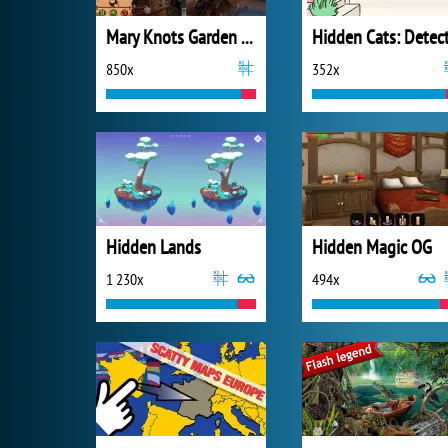
Mary Knots Garden Wedding Hidden Object
850x
352x
Hidden Lands
Hidden Magic OG
1 230x
494x