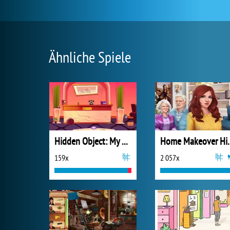
Ähnliche Spiele
Hidden Object: My Hotel
Home Makeov
159x
2 057x