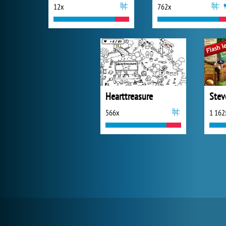
12x
762x
Hearttreasure
Stev
566x
1 162