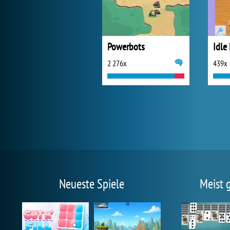
Powerbots
Idle 
2 276x
439x
Neueste Spiele
Meist 