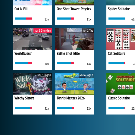
Cut N Fill
One Shot Tower: Physics Destroyer
Spider Solitaire
13x
11x
66
vor 8 Stunden
vor 1 Tag
WorldGuessr
Battle Shot Elite
Cat Solitaire
10x
14x
2
vor 3 Tagen
vor 4 Tagen
Witchy Sisters
Tennis Masters 2026
Classic Solitaire
51x
32x
20