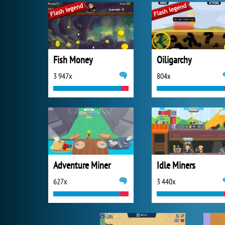
Fish Money
Oiligarchy
3 947x
804x
Adventure Miner
Idle Miners
627x
3 440x