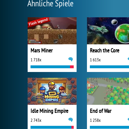
Ähnliche Spiele
Mars Miner
Reach the Core
1 718x
1 613x
Idle Mining Empire
End of War
2 743x
1 258x