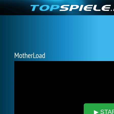
MotherLoad
▶ STA