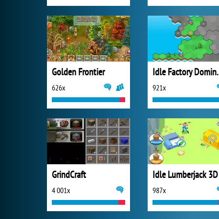
Golden Frontier
Idle Fact
626x
921x
GrindCraft
Idle Lumberjack 3D
4 001x
987x