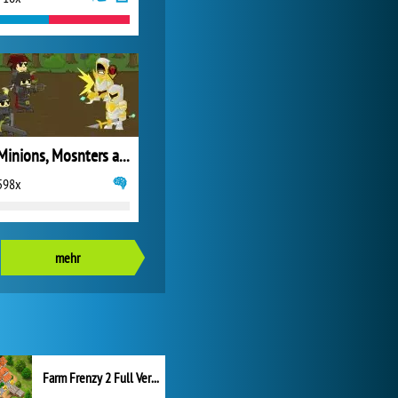
Minions, Mosnters and Madness
598x
mehr
Farm Frenzy 2 Full Version