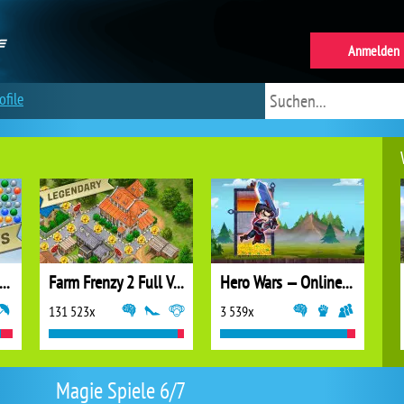
Anmelden
ofile
ubble Shooter Extreme
Farm Frenzy 2 Full Version
Hero Wars — Online action RPG
131 523x
3 539x
Magie Spiele 6/7