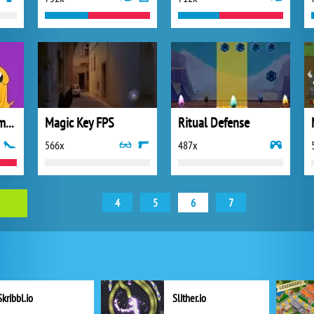
Ariel Adventure Time Fan
Magic Key FPS
Ritual Defense
566x
487x
4
5
6
7
Skribbl.io
Slither.io