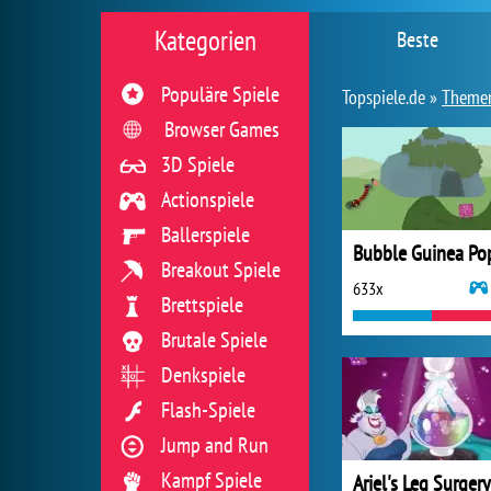
Kategorien
Beste
Populäre Spiele
Topspiele.de »
Theme
Browser Games
3D Spiele
Actionspiele
Ballerspiele
Bubble Guinea Po
Breakout Spiele
633x
Brettspiele
Brutale Spiele
Denkspiele
Flash-Spiele
Jump and Run
Kampf Spiele
Ariel's Leg Surgery