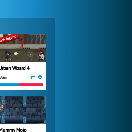
World of Tanks
24 282x
Urban Wizard 4
556x
My Free Zoo
9 357x
Mummy Mojo