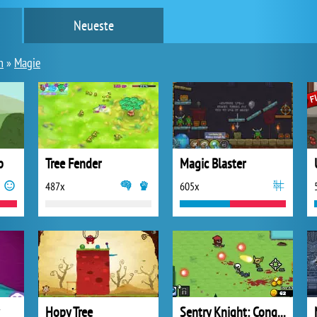
Neueste
n
»
Magie
p
Tree Fender
Magic Blaster
487x
605x
Hopy Tree
Sentry Knight: Conquest