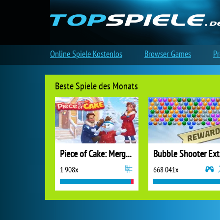
Online Spiele Kostenlos
Browser Games
Pr
Beste Spiele des Monats
Piece of Cake: Merge and Bake
B
1 908x
668 041x