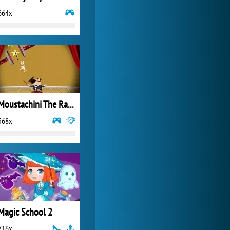
664x
Zoo 2: Animal Park
3 846x
Moustachini The Rabbit Show
568x
Magic School 2
716x