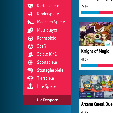
Kartenspiele
739x
Kinderspiele
Mädchen Spiele
Multiplayer
Rennspiele
Spaß
Knight of Magic
Spiele für 2
482x
Sportspiele
Strategiespiele
Tierspiele
Ihre Spiele
Alle Kategorien
Arcane Cereal Due
438x