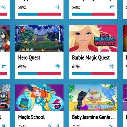
589x
540x
Hero Quest
Barbie Magic Quest
692x
619x
l
Magic School
Baby Jasmine Genie Spa
752x
712x