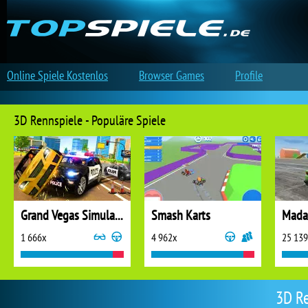
Online Spiele Kostenlos
Browser Games
Profile
3D Rennspiele - Populäre Spiele
Grand Vegas Simulator
Smash Karts
Madal
1 666x
4 962x
25 13
3D Re