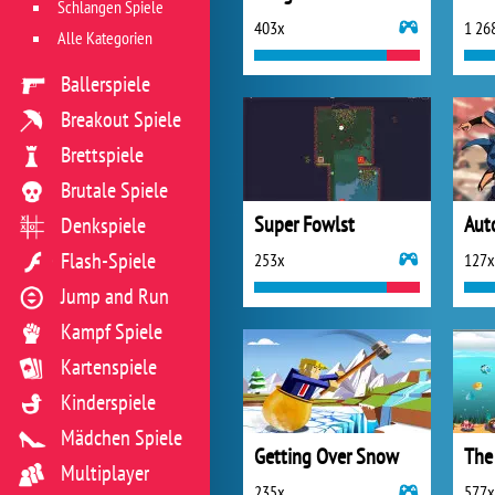
Schlangen Spiele
403x
1 26
Alle Kategorien
Ballerspiele
Breakout Spiele
Brettspiele
Brutale Spiele
Super Fowlst
Aut
Denkspiele
Flash-Spiele
253x
127x
Jump and Run
Kampf Spiele
Kartenspiele
Kinderspiele
Mädchen Spiele
Getting Over Snow
The
Multiplayer
235x
577x