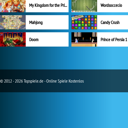
My Kingdom for the Princess Vollversion
Wordsoccer.io
Mahjong
Candy Crush
Doom
Prince of Persia 1
© 2012 - 2026 Topspiele.de - Online Spiele Kostenlos