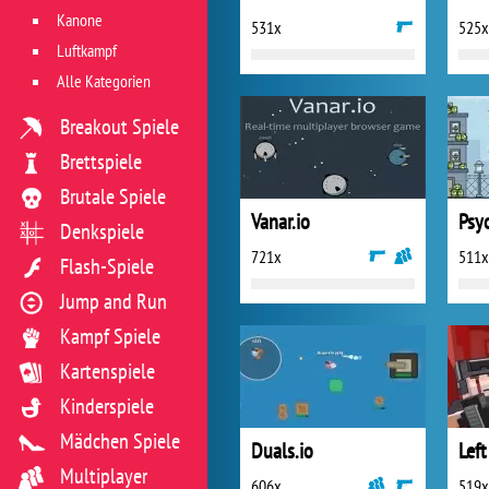
Kanone
531x
525x
Luftkampf
Alle Kategorien
Breakout Spiele
Brettspiele
Brutale Spiele
Vanar.io
Psy
Denkspiele
721x
511x
Flash-Spiele
Jump and Run
Kampf Spiele
Kartenspiele
Kinderspiele
Mädchen Spiele
Duals.io
Lef
Multiplayer
606x
519x