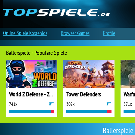
Online Spiele Kostenlos
Browser Games
Profile
Ballerspiele - Populäre Spiele
World Z Defense - Zombie Defense
Tower Defenders
741x
302x
571x
Ballerspiele