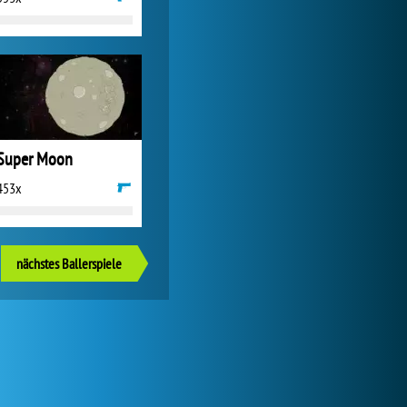
Super Moon
453x
nächstes Ballerspiele