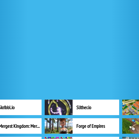
Skribbl.io
Slither.io
Mergest Kingdom: Merge Puzzle
Forge of Empires