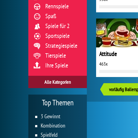
Rennspiele
Spaß
Spiele für 2
Sportspiele
Strategiespiele
Attitude
Tierspiele
463x
Ihre Spiele
Alle Kategorien
vorläufig Ballers
Top Themen
3 Gewinnt
Kombination
Spielfeld