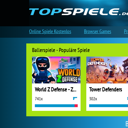
Online Spiele Kostenlos
Browser Games
Pr
Ballerspiele - Populäre Spiele
World Z Defense - Zombie Defense
Tower Defenders
741x
302x
B