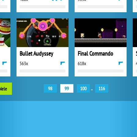
Bullet Audyssey
Final Commando
563x
618x
98
99
100
..
116
piele