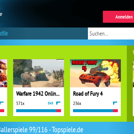
Anmelden
ofile
Warfare 1942 Online Shooter
Road of Fury 4
571x
236x
allerspiele 99/116 - Topspiele.de