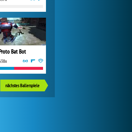
Proto Bat Bot
638x
nächstes Ballerspiele