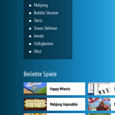
Mahjong
Bubble Shooter
Tetris
Tower Defense
Jewels
Süßigkeiten
Obst
Beliebte Spiele
Happy Wheels
Mahjong Impossible