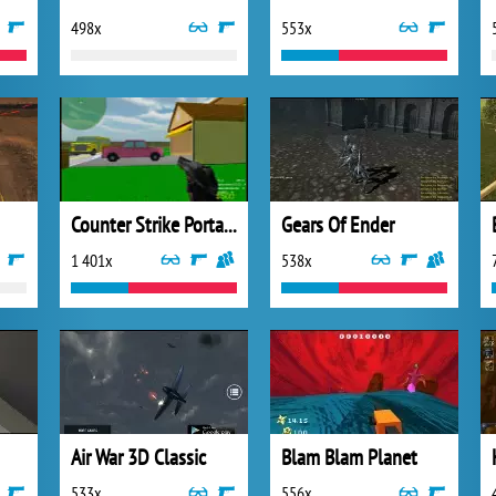
498x
553x
Counter Strike Portable
Gears Of Ender
1 401x
538x
Air War 3D Classic
Blam Blam Planet
533x
556x