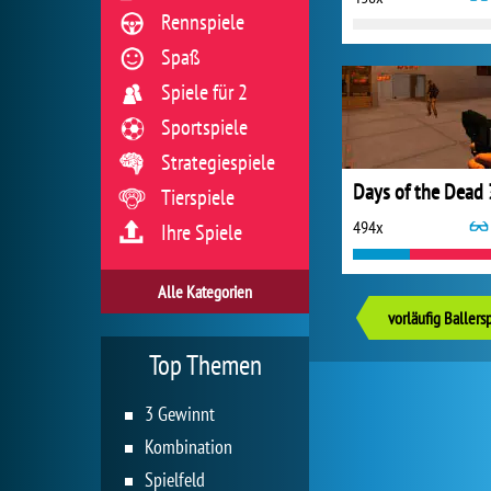
Rennspiele
Spaß
Spiele für 2
Sportspiele
Strategiespiele
Days of the Dead
Tierspiele
494x
Ihre Spiele
Alle Kategorien
vorläufig Ballers
Top Themen
3 Gewinnt
Kombination
Spielfeld