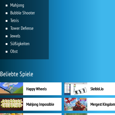
Mahjong
Bubble Shooter
Tetris
Tower Defense
Jewels
Süßigkeiten
Obst
Beliebte Spiele
Happy Wheels
Skribbl.io
Mahjong Impossible