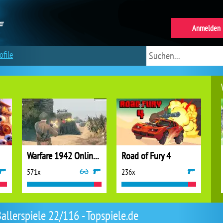
Anmelden
ofile
Warfare 1942 Online Shooter
Road of Fury 4
571x
236x
allerspiele 22/116 - Topspiele.de