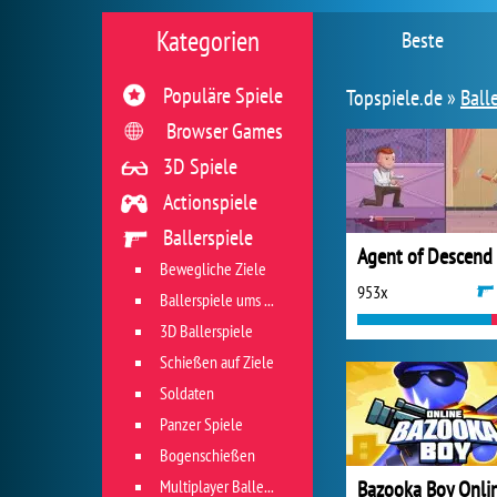
Kategorien
Beste
Populäre Spiele
Topspiele.de »
Ball
Browser Games
3D Spiele
Actionspiele
Ballerspiele
Agent of Descend
Bewegliche Ziele
953x
Ballerspiele ums Überleben
3D Ballerspiele
Schießen auf Ziele
Soldaten
Panzer Spiele
Bogenschießen
Multiplayer Ballerspiele
Bazooka Boy Onli