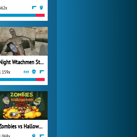
662x
Forge of Empires
20 591x
Night Wtachmen Stories Zombies Hospital
1 159x
Zombies vs Halloween
1 068x