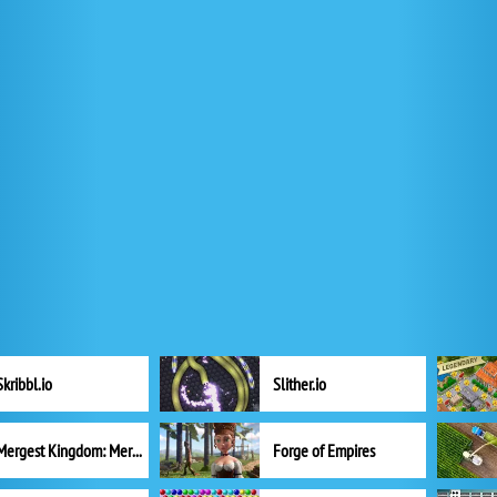
Skribbl.io
Slither.io
Mergest Kingdom: Merge Puzzle
Forge of Empires