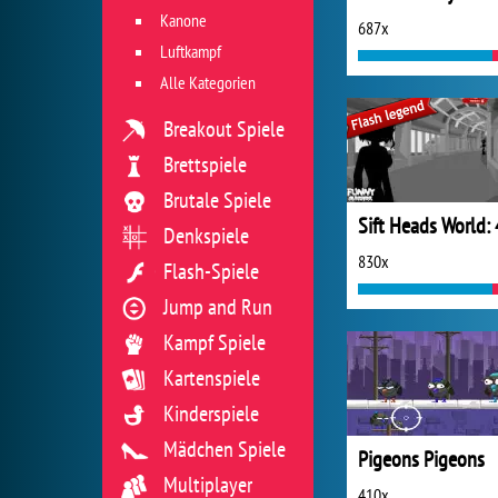
Kanone
687x
Luftkampf
Alle Kategorien
Breakout Spiele
Brettspiele
Brutale Spiele
Sift Heads World: 
Denkspiele
830x
Flash-Spiele
Jump and Run
Kampf Spiele
Kartenspiele
Kinderspiele
Mädchen Spiele
Pigeons Pigeons
Multiplayer
410x