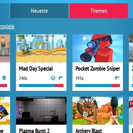
Neueste
Themen
erspiele
Mad Day Special
Pocket Zombie Sniper
740x
393x
ne
Plazma Burst 2
Archery Blast