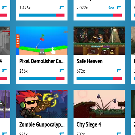
1 426x
2 022x
4
Pixel Demolisher Cannon
Safe Heaven
256x
672x
Zombie Gunpocalypse
City Siege 4
923x
702x