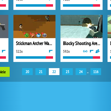
Stickman Archer Warrior
Blocky Shooting Arena 3D Pixel Combat
322x
592x
20
21
22
23
24
..
116
piele