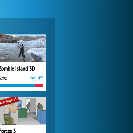
My Free Zoo
9 357x
Zombie Island 3D
329x
World of Tanks
24 283x
Forces 3