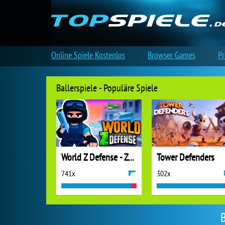
Online Spiele Kostenlos
Browser Games
Pr
Ballerspiele - Populäre Spiele
World Z Defense - Zombie Defense
Tower Defenders
741x
302x
B