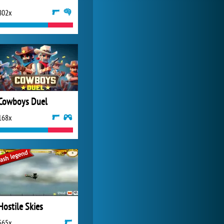
802x
Zoo 2: Animal Park
3 846x
Cowboys Duel
168x
Hostile Skies
565x