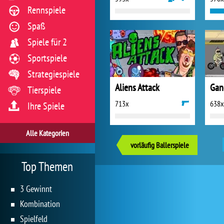
Rennspiele
Spaß
Spiele für 2
Sportspiele
Strategiespiele
Aliens Attack
Gan
Tierspiele
713x
638x
Ihre Spiele
Alle Kategorien
vorläufig Ballerspiele
Top Themen
3 Gewinnt
Kombination
Spielfeld