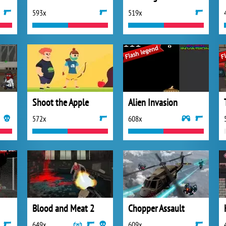
593x
519x
Shoot the Apple
Alien Invasion
572x
608x
Blood and Meat 2
Chopper Assault
649x
609x