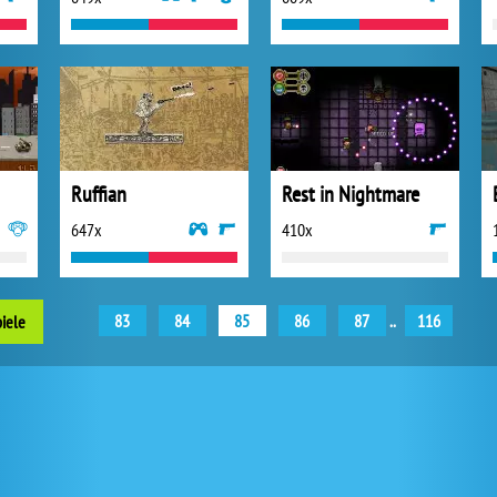
Ruffian
Rest in Nightmare
647x
410x
83
84
85
86
87
..
116
piele