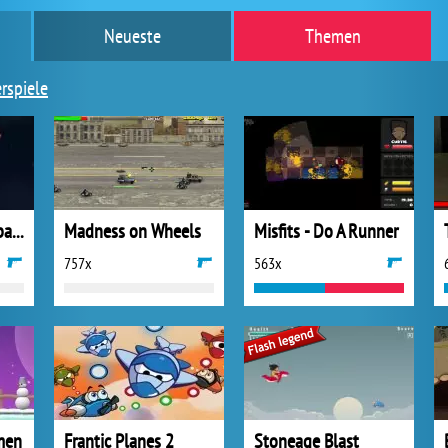
Neueste
Themen
erspiele
Noxnebula Spacebandits
Madness on Wheels
Misfits - Do A Runner
757x
563x
men
Frantic Planes 2
Stoneage Blast