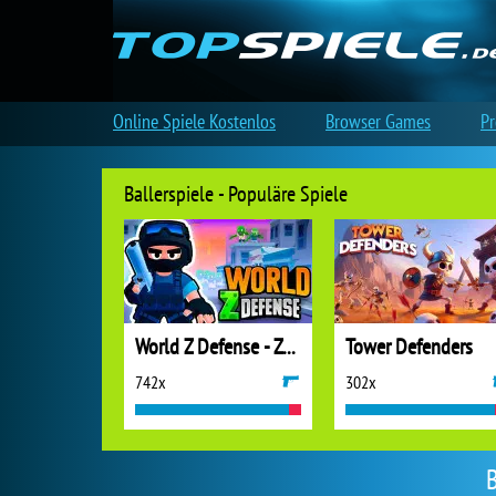
Online Spiele Kostenlos
Browser Games
Pr
Ballerspiele - Populäre Spiele
World Z Defense - Zombie Defense
Tower Defenders
742x
302x
B