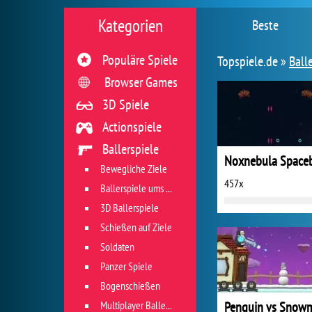
Kategorien
Beste
Populäre Spiele
Topspiele.de »
Ball
Browser Games
3D Spiele
Actionspiele
Ballerspiele
Bewegliche Ziele
457x
Ballerspiele ums Überleben
3D Ballerspiele
Schießen auf Ziele
Soldaten
Panzer Spiele
Bogenschießen
Multiplayer Ballerspiele
Penguin vs Snow