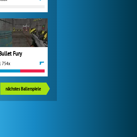
Bullet Fury
1 754x
nächstes Ballerspiele