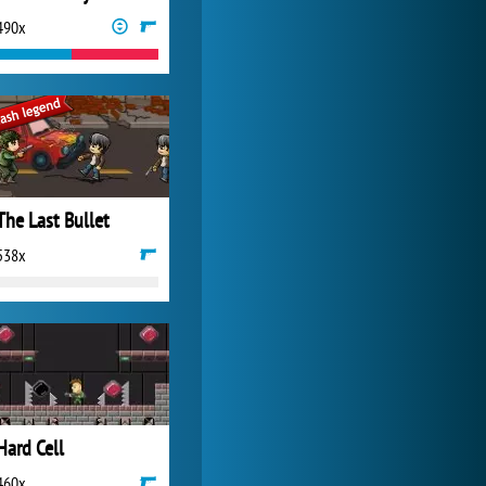
490x
Zoo 2: Animal Park
3 849x
The Last Bullet
538x
Hard Cell
460x