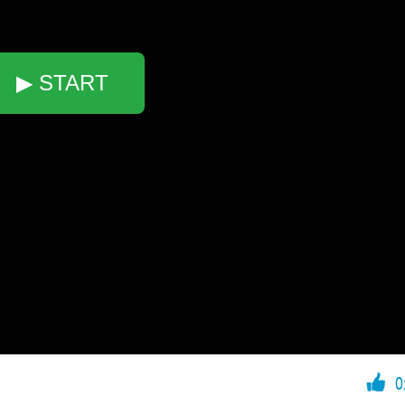
▶ START
0