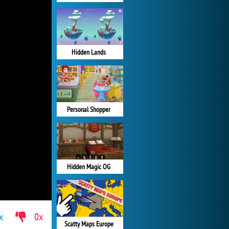
Hidden Lands
Personal Shopper
Hidden Magic OG
x
0x
Scatty Maps Europe