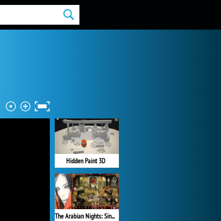
Hidden Paint 3D
The Arabian Nights: Sindibad the Voyager