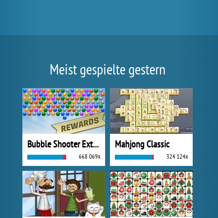
Meist gespielte gestern
Bubble Shooter Extreme
Mahjong Classic
668 069x
324 124x