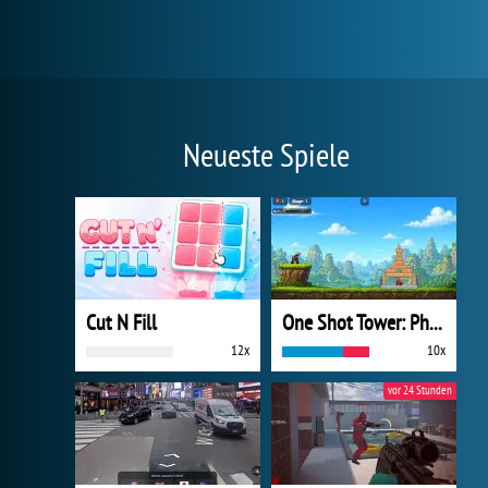
Neueste Spiele
Cut N Fill
One Shot Tower: Physics Destroyer
12x
10x
vor 24 Stunden