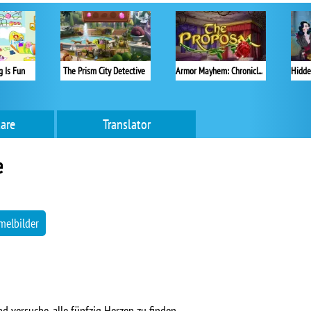
 Is Fun
The Prism City Detective
Armor Mayhem: Chronicles
are
Translator
e
elbilder
d versuche, alle fünfzig Herzen zu finden.