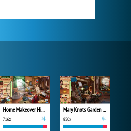
Home Makeover Hidden Object 2
Mary Knots Garden Wedding Hidden Object
716x
850x