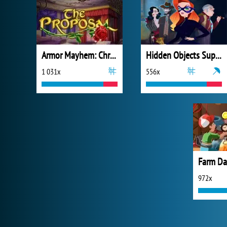
Armor Mayhem: Chronicles
Hidden Objects Superthief
1 031x
556x
Farm Da
972x