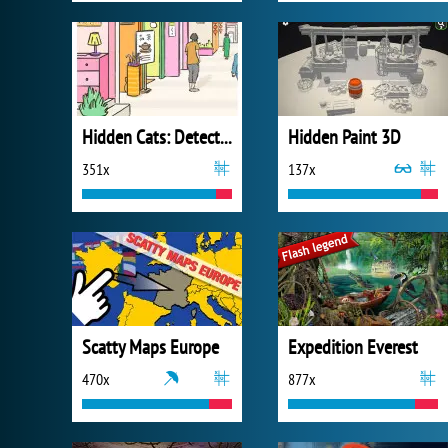
Hidden Cats: Detective Agency
Hidden Paint 3D
351x
137x
Scatty Maps Europe
Expedition Everest
470x
877x