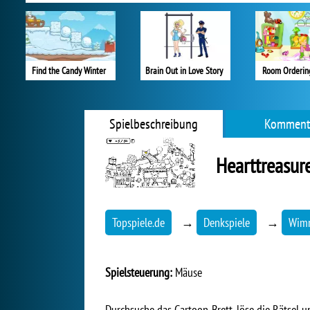
Find the Candy Winter
Brain Out in Love Story
Room Ordering
Spielbeschreibung
Komment
Hearttreasur
Topspiele.de
→
Denkspiele
→
Wimm
Spielsteuerung:
Mäuse
Durchsuche das Cartoon-Brett, löse die Rätsel un