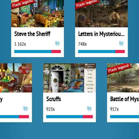
Steve the Sheriff
Letters in Mysterious Treasure
1 162x
748x
y
Scruffs
923x
917x