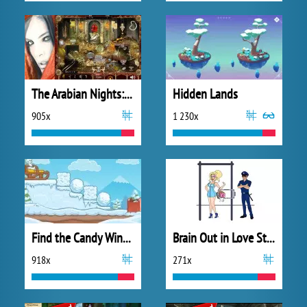
The Arabian Nights: Sindibad the Voyager
Hidden Lands
905x
1 230x
Find the Candy Winter
Brain Out in Love Story
918x
271x