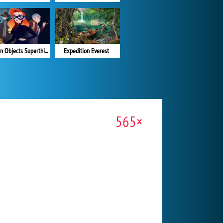
Hidden Objects Superthief
Expedition Everest
565×