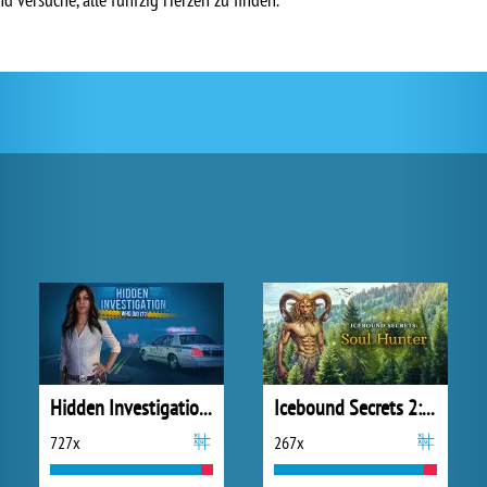
Hidden Investigation: Who Did It?
Icebound Secrets 2: Soul Hunter
727x
267x