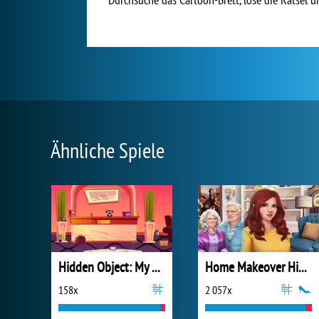
Ähnliche Spiele
Hidden Object: My Hotel
Home Makeover Hidden Object
158x
2 057x