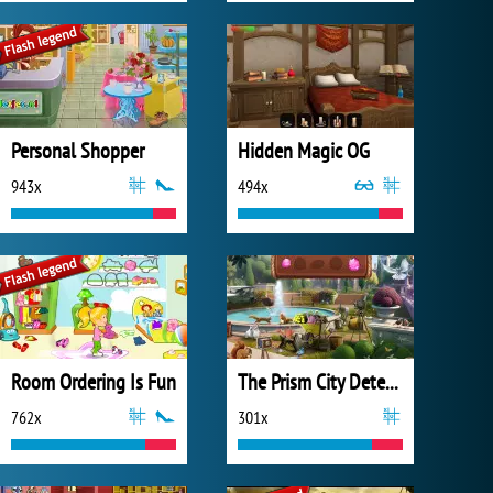
Personal Shopper
Hidden Magic OG
943x
494x
Room Ordering Is Fun
The Prism City Detective
762x
301x