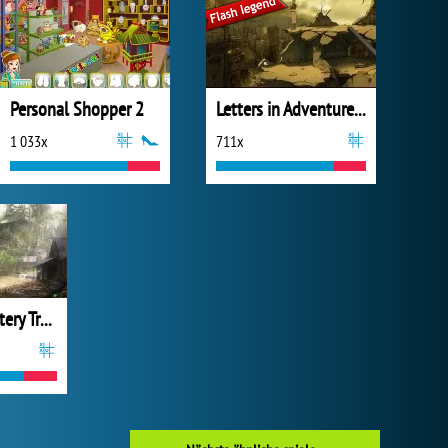
Personal Shopper 2
Letters in Adventure Places
1 033x
711x
Battle of Mystery Treasure