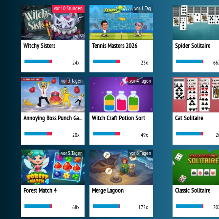
vor 10 Stunden
vor 1 Tag
Witchy Sisters
Tennis Masters 2026
Spider Solitaire
24x
23x
66
vor 3 Tagen
vor 4 Tagen
Annoying Boss Punch Game
Witch Craft Potion Sort
Cat Solitaire
20x
49x
2
vor 5 Tagen
vor 6 Tagen
Forest Match 4
Merge Lagoon
Classic Solitaire
68x
172x
20