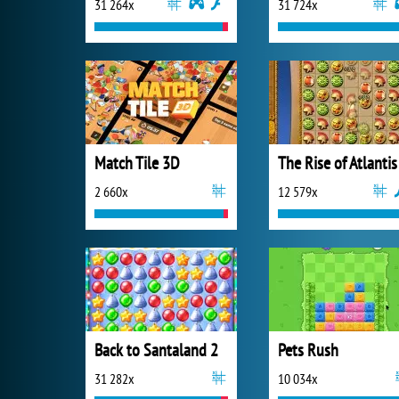
31 264x
31 724x
Match Tile 3D
The Rise of Atlantis
2 660x
12 579x
Back to Santaland 2
Pets Rush
31 282x
10 034x