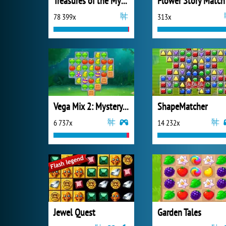
Treasures of the Mystic Sea
Flower Story Match
78 399x
313x
Vega Mix 2: Mystery of Island
ShapeMatcher
6 737x
14 232x
Jewel Quest
Garden Tales