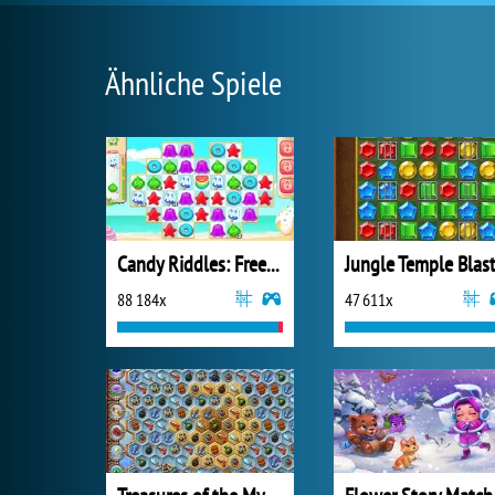
Ähnliche Spiele
Candy Riddles: Free Match 3 Puzzle
Jungle Temple Blas
88 184x
47 611x