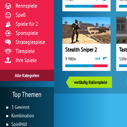
Rennspiele
Spaß
Spiele für 2
Sportspiele
Strategiespiele
Stealth Sniper 2
Tast
Tierspiele
9 980x
530x
Ihre Spiele
Alle Kategorien
vorläufig Ballerspiele
Top Themen
3 Gewinnt
Kombination
Spielfeld