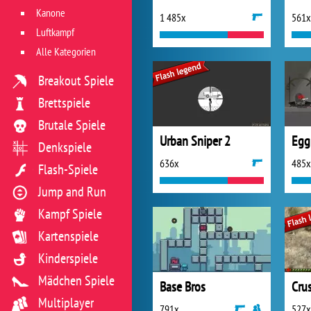
Kanone
1 485x
561x
Luftkampf
Alle Kategorien
Breakout Spiele
Brettspiele
Brutale Spiele
Urban Sniper 2
Egg
Denkspiele
636x
485x
Flash-Spiele
Jump and Run
Kampf Spiele
Kartenspiele
Kinderspiele
Mädchen Spiele
Base Bros
Cru
Multiplayer
791x
527x