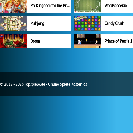
My Kingdom for the Princess Vollversion
Wordsoccer.io
Mahjong
Candy Crush
Doom
Prince of Persia 1
© 2012 - 2026 Topspiele.de - Online Spiele Kostenlos