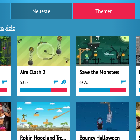
Neueste
Themen
erspiele
Aim Clash 2
Save the Monsters
532x
632x
Robin Hood and Treasures
Bounzy Halloween