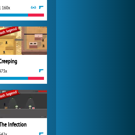
1 160x
My Free Zoo
9 357x
Creeping
473x
The Infection
542x