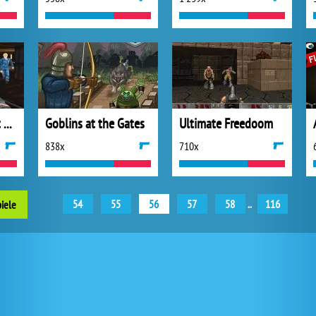
The Spy Who Shot Me
Goblins at the Gates
Ultimate Freedoom
838x
710x
54
55
56
57
58
..
116
piele