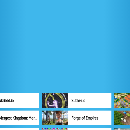
Skribbl.io
Slither.io
Mergest Kingdom: Merge Puzzle
Forge of Empires