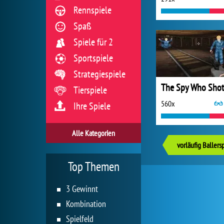
Rennspiele
Spaß
Spiele für 2
Sportspiele
Strategiespiele
Tierspiele
560x
Ihre Spiele
Alle Kategorien
vorläufig Ballers
Top Themen
3 Gewinnt
Kombination
Spielfeld