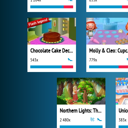
Chocolate Cake Decorating
Molly 
543x
779x
Northern Lights: The Secret of the Forest
Unic
2 480x
383x