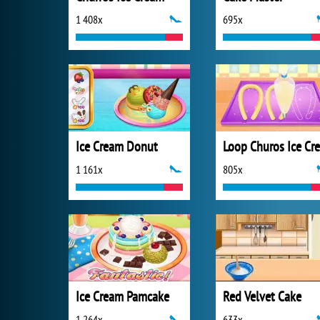
1 408x
695x
Ice Cream Donut
1 161x
805x
Ice Cream Pamcake
Red Velvet Cake
1 264x
633x