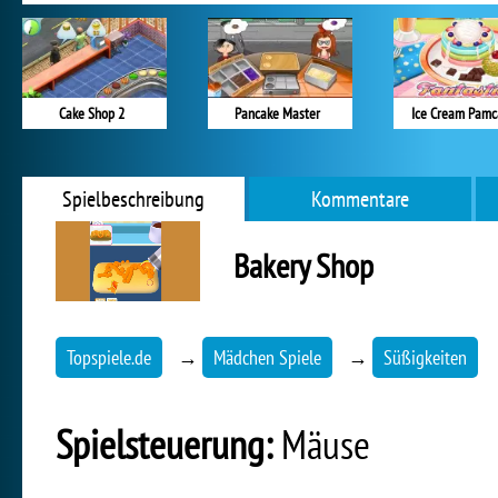
Cake Shop 2
Pancake Master
Ice Cream Pamc
Spielbeschreibung
Kommentare
Bakery Shop
Topspiele.de
→
Mädchen Spiele
→
Süßigkeiten
Spielsteuerung:
Mäuse