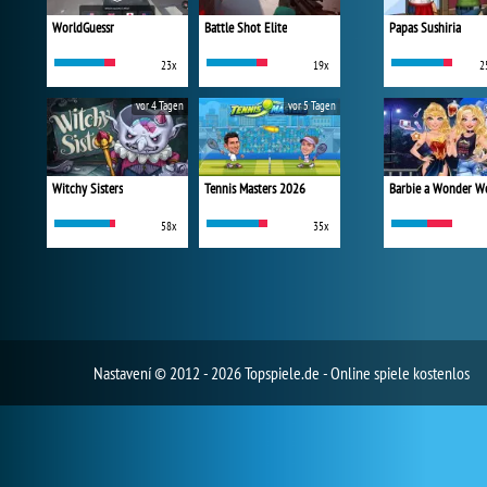
WorldGuessr
Battle Shot Elite
Papas Sushiria
23x
19x
2
vor 4 Tagen
vor 5 Tagen
Witchy Sisters
Tennis Masters 2026
58x
35x
Nastavení
© 2012 - 2026 Topspiele.de - Online spiele kostenlos