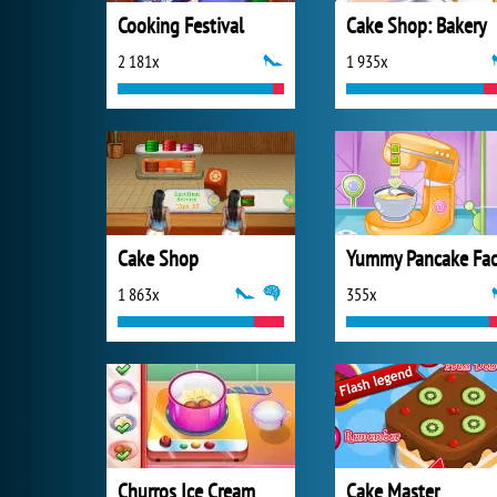
Cooking Festival
Cake Shop: Bakery
2 181x
1 935x
Cake Shop
1 863x
355x
Churros Ice Cream
Cake Master