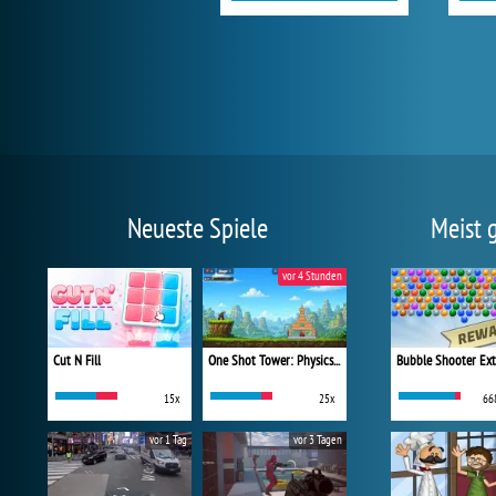
Neueste Spiele
Meist 
vor 4 Stunden
Cut N Fill
One Shot Tower: Physics Destroyer
Bubble Shooter Ex
15x
25x
66
vor 1 Tag
vor 3 Tagen